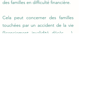
des familles en difficulté financière.
Cela peut concerner des familles
touchées par un accident de la vie
(licenciement, invalidité, décès, …),
ou permettre une aide sociale pour
les familles qui n’ont pas les moyens
de payer la scolarité dans notre
école.
En effectuant un don de 4 200 €, qui
vous coûtera 1428€ pour un
particulier et 1680€ pour une
entreprise après réduction fiscale*,
vous financez la scolarité annuelle